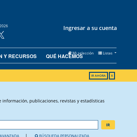
2026
Ingresar a su cuenta
Mi selección
Listas
N Y RECURSOS
QUÉ HACEMOS
IR AHORA
X
información, publicaciones, revistas y estadísticas
IR
AVANZADA
BÚSQUEDA PERSONALIZADA