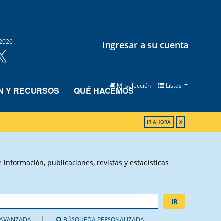
2026
Ingresar a su cuenta
Mi selección
Listas
N Y RECURSOS
QUÉ HACEMOS
IR AHORA
X
información, publicaciones, revistas y estadísticas
IR
AVANZADA
BÚSQUEDA PERSONALIZADA