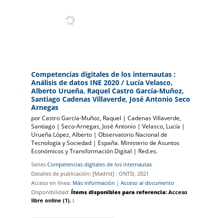
Competencias digitales de los internautas :
Análisis de datos INE 2020
/ Lucía Velasco,
Alberto Urueña, Raquel Castro García-Muñoz,
Santiago Cadenas Villaverde, José Antonio Seco
Arnegas
por
Castro García-Muñoz, Raquel
|
Cadenas Villaverde,
Santiago
|
Seco-Arnegas, José Antonio
|
Velasco, Lucía
|
Urueña López, Alberto
|
Observatorio Nacional de
Tecnología y Sociedad
|
España. Ministerio de Asuntos
Económicos y Transformación Digital
|
Red.es.
Series
Competencias digitales de los internautas
Detalles de publicación:
[Madrid] :
ONTSI,
2021
Acceso en línea:
Más información
|
Acceso al documento
Disponibilidad:
Ítems disponibles para referencia:
Acceso
libre online
(1).
: