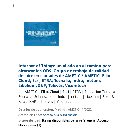
Internet of Things: un aliado en el camino para
alcanzar los ODS. Grupo de trabajo de calidad
del aire en ciudades de AMETIC
/ AMETIC; Elliot
Cloud; Esri; ETRA; Tecnalia; Indra; Inetum;
Libelium; S&P; Televés; Vicomtech
por
AMETIC
|
Elliot Cloud
|
Esri
|
ETRA
|
Fundación Tecnalia
Research & Innovation
|
Indra
|
Inetum
|
Libelium
|
Soler &
Palau
[S&P]
|
Televés
|
Vicomtech.
Detalles de publicación:
Madrid :
AMETIC
11/2022
Acceso en línea:
Acceso a la publicación
Disponibilidad:
Ítems disponibles para referencia:
Acceso
libre online
(1).
: