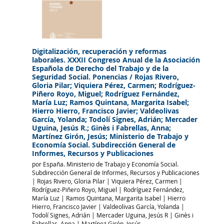
Digitalización, recuperación y reformas
laborales. XXXII Congreso Anual de la Asociación
Española de Derecho del Trabajo y de la
Seguridad Social. Ponencias
/ Rojas Rivero,
Gloria Pilar; Viquiera Pérez, Carmen; Rodríguez-
Piñero Royo, Miguel; Rodríguez Fernández,
María Luz; Ramos Quintana, Margarita Isabel;
Hierro Hierro, Francisco Javier; Valdeolivas
García, Yolanda; Todolí Signes, Adrián; Mercader
Uguina, Jesús R.; Ginès i Fabrellas, Anna;
Martínez Girón, Jesús; Ministerio de Trabajo y
Economía Social. Subdirección General de
Informes, Recursos y Publicaciones
por
España. Ministerio de Trabajo y Economía Social.
Subdirección General de Informes, Recursos y Publicaciones
|
Rojas Rivero, Gloria Pilar
|
Viquiera Pérez, Carmen
|
Rodríguez-Piñero Royo, Miguel
|
Rodríguez Fernández,
María Luz
|
Ramos Quintana, Margarita Isabel
|
Hierro
Hierro, Francisco Javier
|
Valdeolivas García, Yolanda
|
Todolí Signes, Adrián
|
Mercader Uguina, Jesús R
|
Ginès i
Fabrellas, Anna
|
Martínez Girón, Jesús.