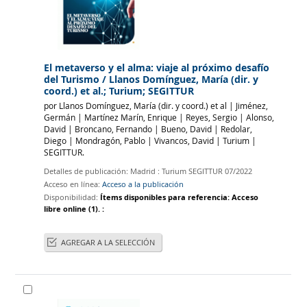
El metaverso y el alma: viaje al próximo desafío
del Turismo
/ Llanos Domínguez, María (dir. y
coord.) et al.; Turium; SEGITTUR
por
Llanos Domínguez, María (dir. y coord.) et al
|
Jiménez,
Germán
|
Martínez Marín, Enrique
|
Reyes, Sergio
|
Alonso,
David
|
Broncano, Fernando
|
Bueno, David
|
Redolar,
Diego
|
Mondragón, Pablo
|
Vivancos, David
|
Turium
|
SEGITTUR.
Detalles de publicación:
Madrid :
Turium SEGITTUR
07/2022
Acceso en línea:
Acceso a la publicación
Disponibilidad:
Ítems disponibles para referencia:
Acceso
libre online
(1).
:
AGREGAR A LA SELECCIÓN