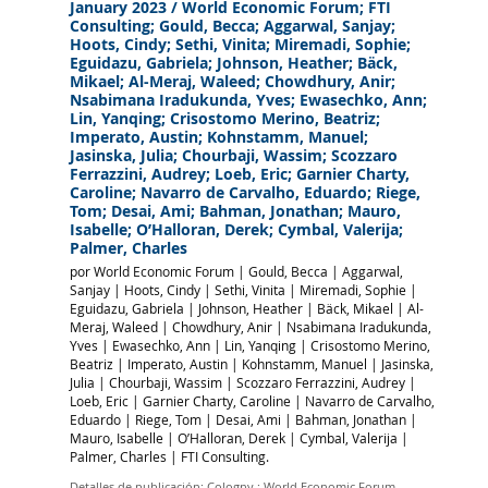
January 2023
/ World Economic Forum; FTI
Consulting; Gould, Becca; Aggarwal, Sanjay;
Hoots, Cindy; Sethi, Vinita; Miremadi, Sophie;
Eguidazu, Gabriela; Johnson, Heather; Bäck,
Mikael; Al-Meraj, Waleed; Chowdhury, Anir;
Nsabimana Iradukunda, Yves; Ewasechko, Ann;
Lin, Yanqing; Crisostomo Merino, Beatriz;
Imperato, Austin; Kohnstamm, Manuel;
Jasinska, Julia; Chourbaji, Wassim; Scozzaro
Ferrazzini, Audrey; Loeb, Eric; Garnier Charty,
Caroline; Navarro de Carvalho, Eduardo; Riege,
Tom; Desai, Ami; Bahman, Jonathan; Mauro,
Isabelle; O’Halloran, Derek; Cymbal, Valerija;
Palmer, Charles
por
World Economic Forum
|
Gould, Becca
|
Aggarwal,
Sanjay
|
Hoots, Cindy
|
Sethi, Vinita
|
Miremadi, Sophie
|
Eguidazu, Gabriela
|
Johnson, Heather
|
Bäck, Mikael
|
Al-
Meraj, Waleed
|
Chowdhury, Anir
|
Nsabimana Iradukunda,
Yves
|
Ewasechko, Ann
|
Lin, Yanqing
|
Crisostomo Merino,
Beatriz
|
Imperato, Austin
|
Kohnstamm, Manuel
|
Jasinska,
Julia
|
Chourbaji, Wassim
|
Scozzaro Ferrazzini, Audrey
|
Loeb, Eric
|
Garnier Charty, Caroline
|
Navarro de Carvalho,
Eduardo
|
Riege, Tom
|
Desai, Ami
|
Bahman, Jonathan
|
Mauro, Isabelle
|
O’Halloran, Derek
|
Cymbal, Valerija
|
Palmer, Charles
|
FTI Consulting.
Detalles de publicación:
Cologny :
World Economic Forum