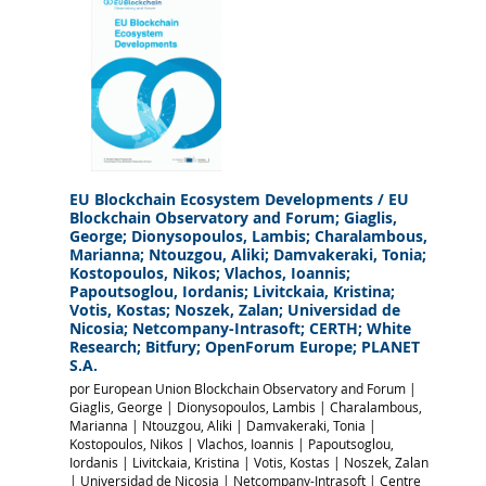
EU Blockchain Ecosystem Developments
/ EU
Blockchain Observatory and Forum; Giaglis,
George; Dionysopoulos, Lambis; Charalambous,
Marianna; Ntouzgou, Aliki; Damvakeraki, Tonia;
Kostopoulos, Nikos; Vlachos, Ioannis;
Papoutsoglou, Iordanis; Livitckaia, Kristina;
Votis, Kostas; Noszek, Zalan; Universidad de
Nicosia; Netcompany-Intrasoft; CERTH; White
Research; Bitfury; OpenForum Europe; PLANET
S.A.
por
European Union Blockchain Observatory and Forum
|
Giaglis, George
|
Dionysopoulos, Lambis
|
Charalambous,
Marianna
|
Ntouzgou, Aliki
|
Damvakeraki, Tonia
|
Kostopoulos, Nikos
|
Vlachos, Ioannis
|
Papoutsoglou,
Iordanis
|
Livitckaia, Kristina
|
Votis, Kostas
|
Noszek, Zalan
|
Universidad de Nicosia
|
Netcompany-Intrasoft
|
Centre