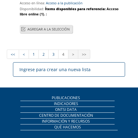
Acceso en línea:
Acceso a la publicación
Disponibilidad:
Ítems disponibles para referencia:
Acceso
libre online
(1).
:
AGREGAR A LA SELECCIÓN
<<
<
1
2
3
4
>
>>
Ingrese para crear una nueva lista
PUBLICACIONES
INDICADORES
ONTSI DATA
CENTRO DE DOCUMENTACIÓN
INFORMACIÓN Y RECURSOS
QUÉ HACEMOS