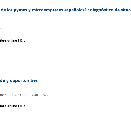
n de las pymes y microempresas españolas? : diagnóstico de situa
2
ibre online
(1).
:
unding opportunities
f the European Union,
March 2022
ibre online
(1).
: