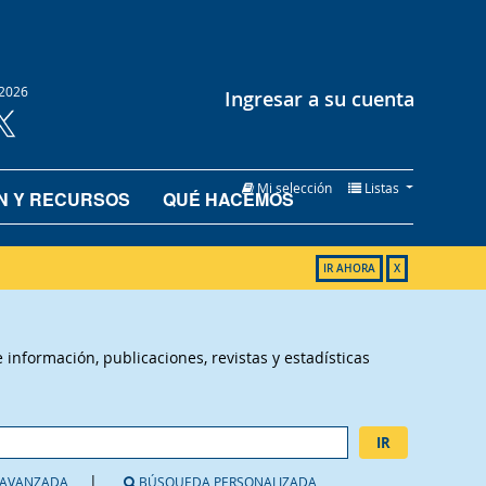
2026
Ingresar a su cuenta
Mi selección
Listas
N Y RECURSOS
QUÉ HACEMOS
IR AHORA
X
información, publicaciones, revistas y estadísticas
IR
AVANZADA
BÚSQUEDA PERSONALIZADA