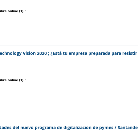
ibre online
(1).
:
 Technology Vision 2020 ; ¿Está tu empresa preparada para resisti
ibre online
(1).
:
vedades del nuevo programa de digitalización de pymes
/ Santand